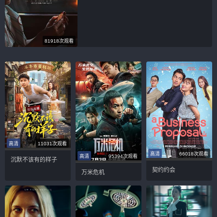
81918次观看
高清
11031次观看
高清
66018次观看
高清
95394次观看
沉默不该有的样子
契约约会
万米危机